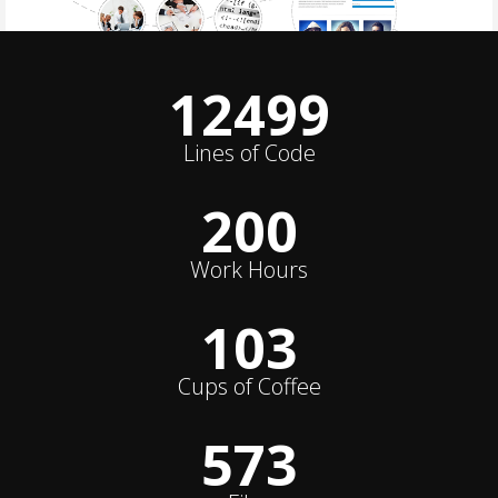
15000
+
Lines of Code
240
Work Hours
124
Cups of Coffee
688