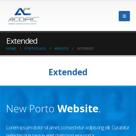
Extended
HOME
PORTFOLIOS
WEBSITE
EXTENDED
Extended
New Porto
Website
.
Lorem ipsum dolor sit amet, consectetur adipiscing elit. Curabitur
pellentesque neque eget diam posuere porta.