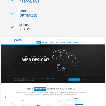
RESPONSIVE
CODE
OPTIMIZED
RETINA
READY