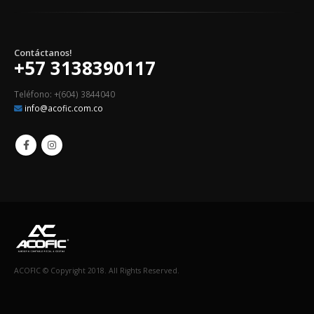
Contáctanos!
+57 3138390117
Teléfono: +(604) 3844040
info@acofic.com.co
ACOFIC © Copyright 2018. All Rights Reserved.