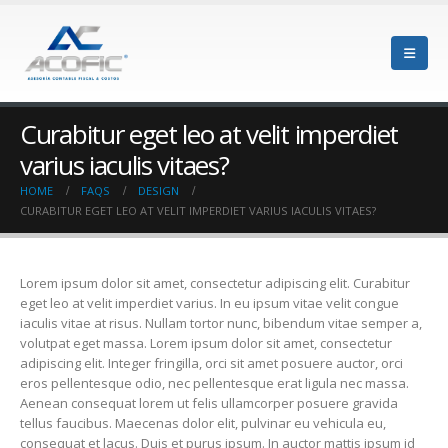
Curabitur eget leo at velit imperdiet
varius iaculis vitaes?
HOME
FAQS
DESIGN
CURABITUR EGET LEO AT VELIT IMPERDIET VARIUS IACULIS VITAES?
Lorem ipsum dolor sit amet, consectetur adipiscing elit. Curabitur
eget leo at velit imperdiet varius. In eu ipsum vitae velit congue
iaculis vitae at risus. Nullam tortor nunc, bibendum vitae semper a,
volutpat eget massa. Lorem ipsum dolor sit amet, consectetur
adipiscing elit. Integer fringilla, orci sit amet posuere auctor, orci
eros pellentesque odio, nec pellentesque erat ligula nec massa.
Aenean consequat lorem ut felis ullamcorper posuere gravida
tellus faucibus. Maecenas dolor elit, pulvinar eu vehicula eu,
consequat et lacus. Duis et purus ipsum. In auctor mattis ipsum id